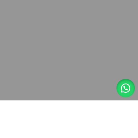
Filtros
Lista de deseos
Mi cuenta
0
artículos
Tienda
Carrito