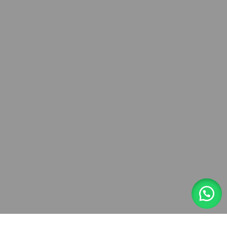
MÁS INFORMACIÓN
Dale clik al whatsapp 👇
https://wa.link/yg5wfo
Sistema de pago:
Nuestros enlaces sociales:
IMPORTACIONES FRAMECS
2023
WWW.FRAMECSPERU.COM
.
Tienda