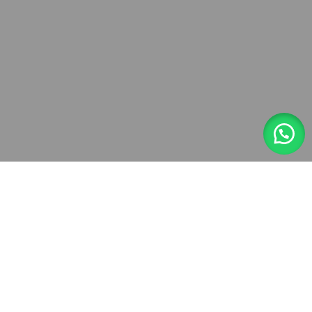
¿NECESITAS AYUDA?
CEL. 929458597
CEL. 975460806
MÁS INFORMACIÓN
Dale clik al whatsapp 👇
https://wa.link/yg5wfo
Sistema de pago:
Nuestros enlaces sociales: