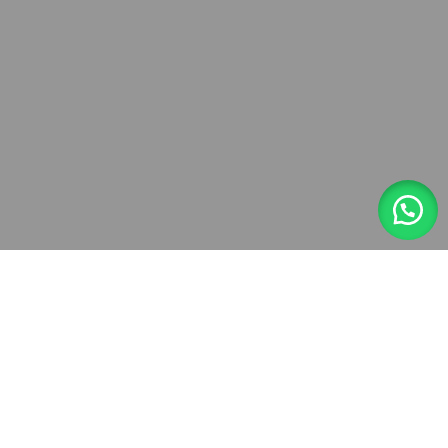
Entrega rápida.
NUESTRA EMPRESA
Framecs Perù EIRL
RUC: 20608010883