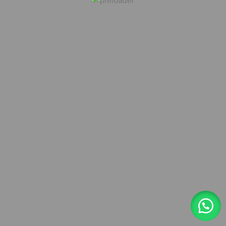
Tienda
Lista de deseos
0
Carrito
Mi cuenta