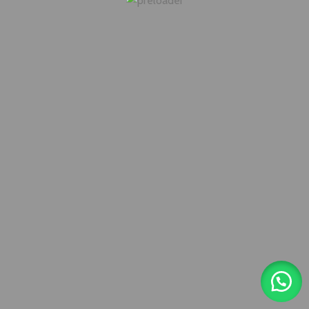
0
Tienda
Lista de deseos
Carrito
Mi cuenta