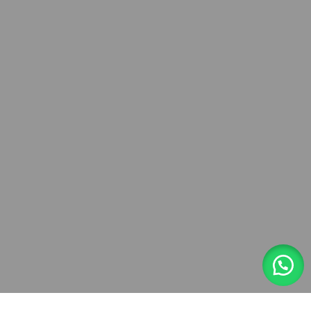
MÁS INFORMACIÓN
Dale clik al whatsapp 👇
https://wa.link/yg5wfo
Sistema de pago:
Nuestros enlaces sociales:
IMPORTACIONES FRAMECS
2023
WWW.FRAMECSPERU.COM
.
Tienda