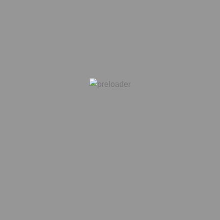
Nuevos
Mas antiguo
DEJA UNA RESPUESTA
Tu dirección de correo electrónico no será publicada.
Los
campos obligatorios están marcados con
*
Comentario
*